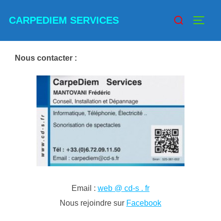
Aller
Rechercher :
CARPEDIEM SERVICES
au
PERM
contenu
Nous contacter :
Email :
web @ cd-s . fr
Nous rejoindre sur
Facebook